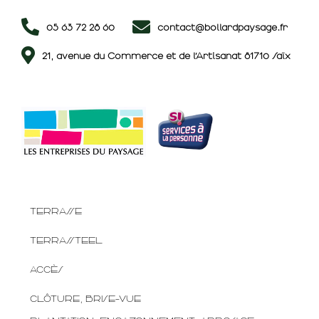
05 63 72 28 60
contact@bollardpaysage.fr
21, avenue du Commerce et de l’Artisanat 81710 Saïx
TERRASSE
TERRASSTEEL
ACCÈS
CLÔTURE, BRISE-VUE