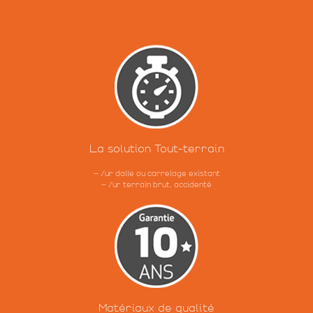
La solution
Tout-terrain
– Sur dalle ou carrelage existant
– Sur terrain brut, accidenté
Matériaux de
qualité