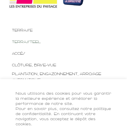
TERRASSE
TERRASSTEEL
ACCÈS
CLÔTURE, BRISE-VUE
PLANTATION, ENGAZONNEMENT, ARROSAGE
AUTOMATIQUE
MAÇONNERIE PAYSAGÈRE, ABRI-BOIS, ÉCLAIRAGE
Nous utilisons des cookies pour vous garantir
ET DÉCORATION
la meilleure expérience et améliorer la
performance de notre site.
Pour en savoir plus, consultez notre politique
ENTRETIEN
de confidentialité. En continuant votre
navigation, vous acceptez le dépôt des
RECRUTEMENT
cookies.